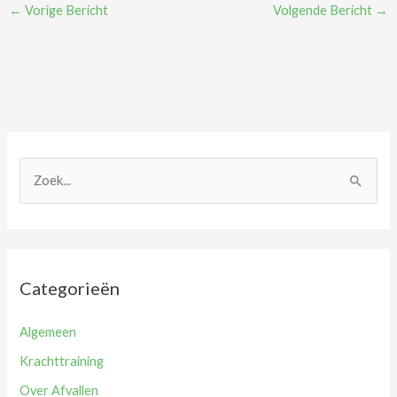
←
Vorige Bericht
Volgende Bericht
→
Z
o
e
k
n
Categorieën
a
a
Algemeen
r
Krachttraining
:
Over Afvallen