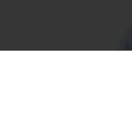
Hoe het Werkt
In het kort komt het hier op neer om een mooie buik te krijgen...
Bewegen