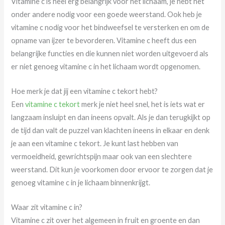
Vitamine c is heel erg belangrijk voor het lichaam, je hebt het
onder andere nodig voor een goede weerstand. Ook heb je
vitamine c nodig voor het bindweefsel te versterken en om de
opname van ijzer te bevorderen. Vitamine c heeft dus een
belangrijke functies en die kunnen niet worden uitgevoerd als
er niet genoeg vitamine c in het lichaam wordt opgenomen.
Hoe merk je dat jij een vitamine c tekort hebt?
Een
vitamine c tekort
merk je niet heel snel, het is iets wat er
langzaam insluipt en dan ineens opvalt. Als je dan terugkijkt op
de tijd dan valt de puzzel van klachten ineens in elkaar en denk
je aan een vitamine c tekort. Je kunt last hebben van
vermoeidheid, gewrichtspijn maar ook van een slechtere
weerstand. Dit kun je voorkomen door ervoor te zorgen dat je
genoeg vitamine c in je lichaam binnenkrijgt.
Waar zit vitamine c in?
Vitamine c zit over het algemeen in fruit en groente en dan